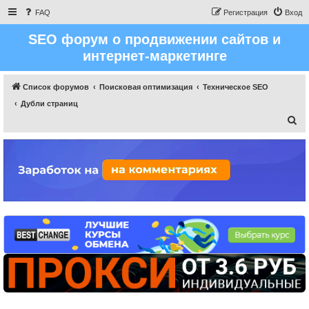
FAQ
Регистрация
Вход
SEO форум о продвижении сайтов и
интернет-маркетинге
Список форумов
Поисковая оптимизация
Техническое SEO
Дубли страниц
П
о
и
с
к