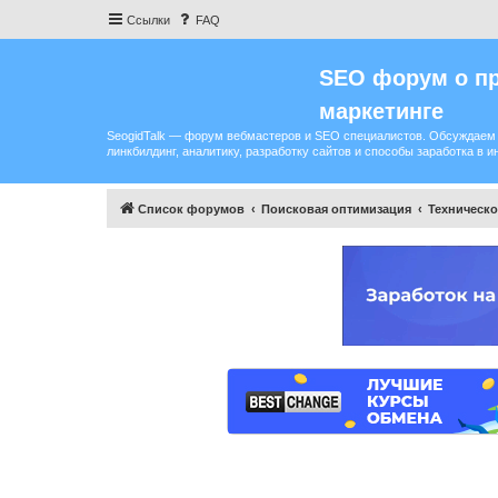
Ссылки
FAQ
SEO форум о пр
маркетинге
SeogidTalk — форум вебмастеров и SEO специалистов. Обсуждаем 
линкбилдинг, аналитику, разработку сайтов и способы заработка в и
Список форумов
Поисковая оптимизация
Техническ