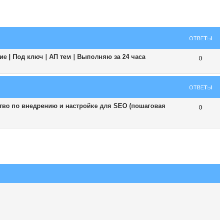
ширенный поиск
ОТВЕТЫ
е | Под ключ | АП тем | Выполняю за 24 часа
0
ОТВЕТЫ
тво по внедрению и настройке для SEO (пошаговая
0