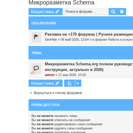
Микроразметка Schema
Поиск
Рас
Новая тема
ОБЪЯВЛЕНИЯ
Реклама на +170 форумах | Ручное размещени
SeoHide
»
08 май 2026, 13:04
» в форуме
Работа и услуги
ТЕМЫ
Микроразметка Schema.org полное руководс
инструкция, актуально в 2026)
admin
»
17 апр 2026, 10:20
Новая тема
Вернуться к списку форумов
ПРАВА ДОСТУПА
Вы
не можете
начинать темы
Вы
не можете
отвечать на сообщения
Вы
не можете
редактировать свои сообщения
Вы
не можете
удалять свои сообщения
Вы
не можете
добавлять вложения