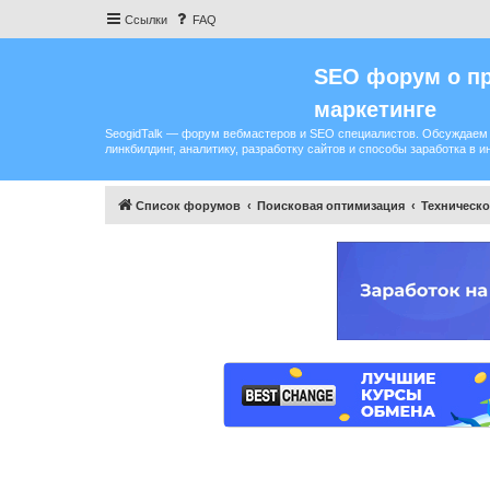
Ссылки
FAQ
SEO форум о пр
маркетинге
SeogidTalk — форум вебмастеров и SEO специалистов. Обсуждаем 
линкбилдинг, аналитику, разработку сайтов и способы заработка в и
Список форумов
Поисковая оптимизация
Техническ