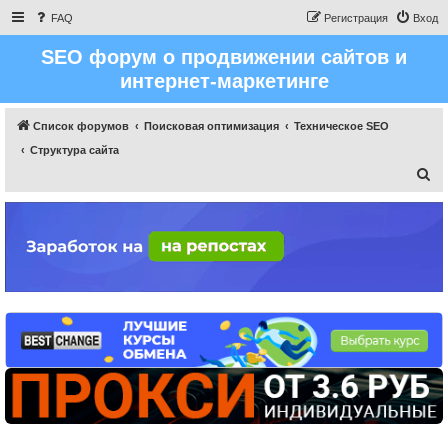
FAQ
Регистрация
Вход
SEO форум о продвижении сайтов и
интернет-маркетинге
Список форумов
Поисковая оптимизация
Техническое SEO
Структура сайта
П
о
и
с
к