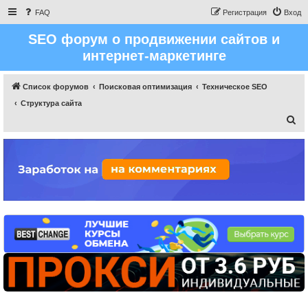
FAQ
Регистрация
Вход
SEO форум о продвижении сайтов и
интернет-маркетинге
Список форумов
Поисковая оптимизация
Техническое SEO
Структура сайта
П
о
и
с
к