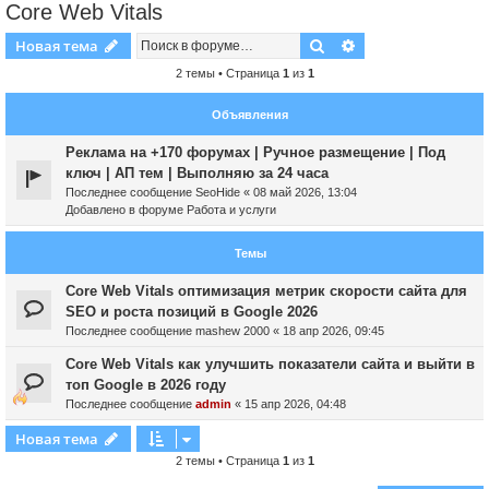
Core Web Vitals
Поиск
Расширенный пои
Новая тема
2 темы • Страница
1
из
1
Объявления
Реклама на +170 форумах | Ручное размещение | Под
ключ | АП тем | Выполняю за 24 часа
Последнее сообщение
SeoHide
«
08 май 2026, 13:04
Добавлено в форуме
Работа и услуги
Темы
Core Web Vitals оптимизация метрик скорости сайта для
SEO и роста позиций в Google 2026
Последнее сообщение
mashew 2000
«
18 апр 2026, 09:45
Core Web Vitals как улучшить показатели сайта и выйти в
топ Google в 2026 году
Последнее сообщение
admin
«
15 апр 2026, 04:48
Новая тема
2 темы • Страница
1
из
1