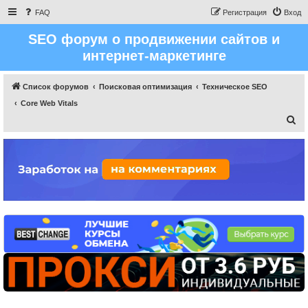
FAQ
Регистрация
Вход
SEO форум о продвижении сайтов и
интернет-маркетинге
Список форумов
Поисковая оптимизация
Техническое SEO
Core Web Vitals
П
о
и
с
к