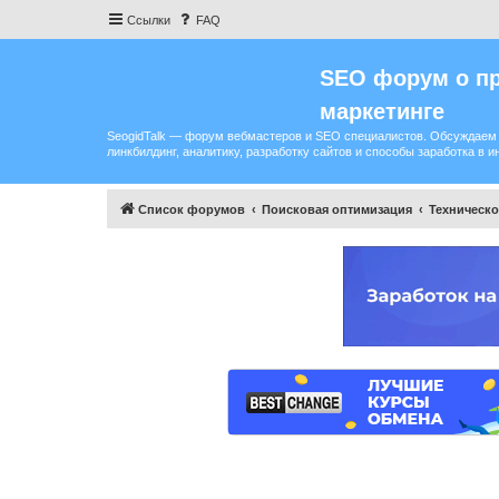
Ссылки
FAQ
SEO форум о пр
маркетинге
SeogidTalk — форум вебмастеров и SEO специалистов. Обсуждаем 
линкбилдинг, аналитику, разработку сайтов и способы заработка в и
Список форумов
Поисковая оптимизация
Техническ