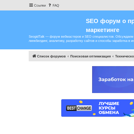
Ссылки
FAQ
SEO форум о пр
маркетинге
SeogidTalk — форум вебмастеров и SEO специалистов. Обсуждаем 
линкбилдинг, аналитику, разработку сайтов и способы заработка в и
Список форумов
Поисковая оптимизация
Техническ