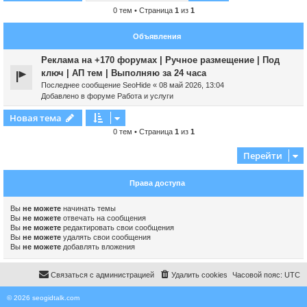
0 тем • Страница
1
из
1
Объявления
Реклама на +170 форумах | Ручное размещение | Под
ключ | АП тем | Выполняю за 24 часа
Последнее сообщение
SeoHide
«
08 май 2026, 13:04
Добавлено в форуме
Работа и услуги
Новая тема
0 тем • Страница
1
из
1
Перейти
Права доступа
Вы
не можете
начинать темы
Вы
не можете
отвечать на сообщения
Вы
не можете
редактировать свои сообщения
Вы
не можете
удалять свои сообщения
Вы
не можете
добавлять вложения
Связаться с администрацией
Удалить cookies
Часовой пояс:
UTC
© 2026 seogidtalk.com