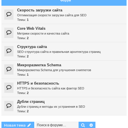
Форум
Скорость загрузки сайта
Оптимизация скорости загрузки сайта для SEO
Темы:
1
Core Web Vitals
Метрики скорости и качества сайта
Темы:
2
Структура сайта
SEO-структура сайта и правильная архитектура страниц
Темы:
2
Микроразметка Schema
Микроразметка Schema для улучшения сниппетов
Темы:
1
HTTPS и безопасность
HTTPS и безопасность сайта как фактор SEO
Темы:
2
Дубли страниц
Дубли страниц и методы их устранения в SEO
Темы:
2
Поиск
Расширенный пои
Новая тема