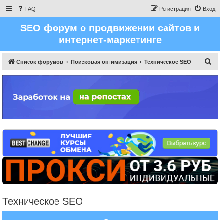
FAQ
Регистрация
Вход
SEO форум о продвижении сайтов и
интернет-маркетинге
П
Список форумов
Поисковая оптимизация
Техническое SEO
о
и
с
к
Техническое SEO