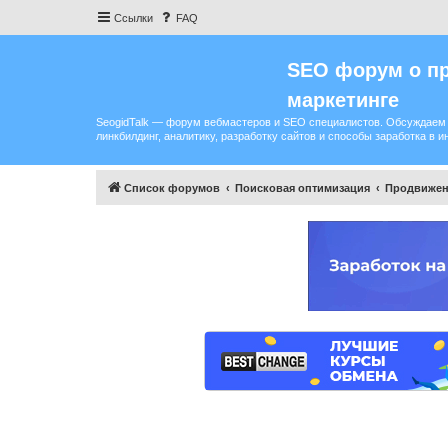
Ссылки
FAQ
SEO форум о пр
маркетинге
SeogidTalk — форум вебмастеров и SEO специалистов. Обсуждаем 
линкбилдинг, аналитику, разработку сайтов и способы заработка в и
Список форумов
Поисковая оптимизация
Продвижен