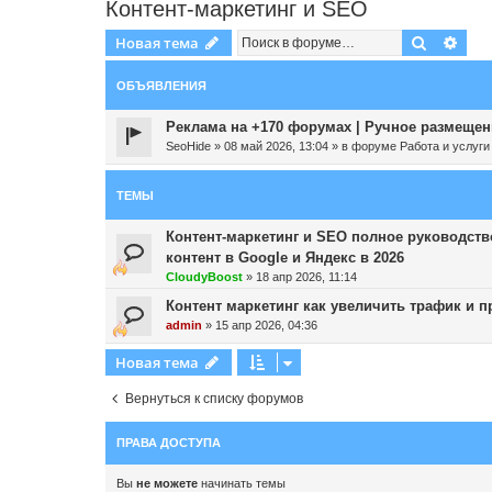
Контент-маркетинг и SEO
Поиск
Рас
Новая тема
ОБЪЯВЛЕНИЯ
Реклама на +170 форумах | Ручное размещени
SeoHide
»
08 май 2026, 13:04
» в форуме
Работа и услуги
ТЕМЫ
Контент-маркетинг и SEO полное руководств
контент в Google и Яндекс в 2026
CloudyBoost
»
18 апр 2026, 11:14
Контент маркетинг как увеличить трафик и п
admin
»
15 апр 2026, 04:36
Новая тема
Вернуться к списку форумов
ПРАВА ДОСТУПА
Вы
не можете
начинать темы