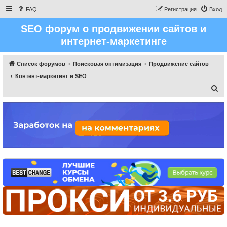
FAQ
Регистрация
Вход
SEO форум о продвижении сайтов и
интернет-маркетинге
Список форумов
Поисковая оптимизация
Продвижение сайтов
Контент-маркетинг и SEO
П
о
и
с
к