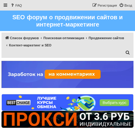
FAQ
Регистрация
Вход
SEO форум о продвижении сайтов и
интернет-маркетинге
Список форумов
Поисковая оптимизация
Продвижение сайтов
Контент-маркетинг и SEO
П
о
и
с
к