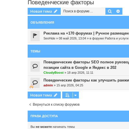
Поведенческие факторы
Поиск
Рас
Новая тема
ОБЪЯВЛЕНИЯ
Реклама на +170 форумах | Ручное размещени
SeoHide
»
08 май 2026, 13:04
» в форуме
Работа и услуги
ТЕМЫ
Поведенческие факторы SEO полное руковод
позиции сайта в Google и Яндекс в 202
CloudyBoost
»
18 апр 2026, 11:11
Поведенческие факторы как улучшить ранжир
admin
»
15 апр 2026, 04:25
Новая тема
Вернуться к списку форумов
ПРАВА ДОСТУПА
Вы
не можете
начинать темы