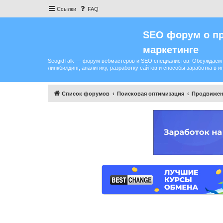
Ссылки
FAQ
SEO форум о пр
маркетинге
SeogidTalk — форум вебмастеров и SEO специалистов. Обсуждаем 
линкбилдинг, аналитику, разработку сайтов и способы заработка в и
Список форумов
Поисковая оптимизация
Продвижен