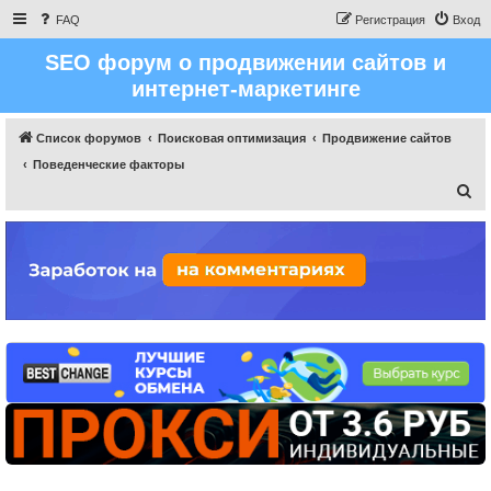
FAQ
Регистрация
Вход
SEO форум о продвижении сайтов и
интернет-маркетинге
Список форумов
Поисковая оптимизация
Продвижение сайтов
Поведенческие факторы
П
о
и
с
к