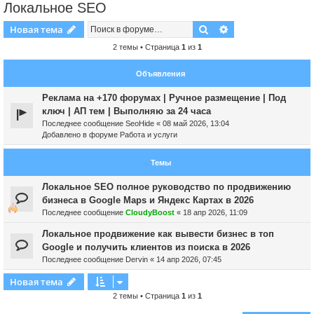
Локальное SEO
Поиск
Расширенный пои
Новая тема
2 темы • Страница
1
из
1
Объявления
Реклама на +170 форумах | Ручное размещение | Под
ключ | АП тем | Выполняю за 24 часа
Последнее сообщение
SeoHide
«
08 май 2026, 13:04
Добавлено в форуме
Работа и услуги
Темы
Локальное SEO полное руководство по продвижению
бизнеса в Google Maps и Яндекс Картах в 2026
Последнее сообщение
CloudyBoost
«
18 апр 2026, 11:09
Локальное продвижение как вывести бизнес в топ
Google и получить клиентов из поиска в 2026
Последнее сообщение
Dervin
«
14 апр 2026, 07:45
Новая тема
2 темы • Страница
1
из
1