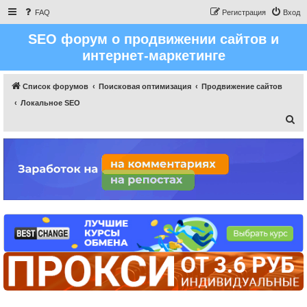
FAQ
Регистрация
Вход
SEO форум о продвижении сайтов и
интернет-маркетинге
Список форумов
Поисковая оптимизация
Продвижение сайтов
Локальное SEO
П
о
и
с
к