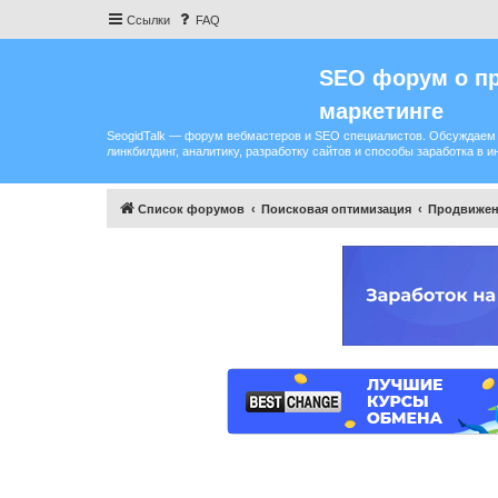
Ссылки
FAQ
SEO форум о пр
маркетинге
SeogidTalk — форум вебмастеров и SEO специалистов. Обсуждаем 
линкбилдинг, аналитику, разработку сайтов и способы заработка в и
Список форумов
Поисковая оптимизация
Продвижен