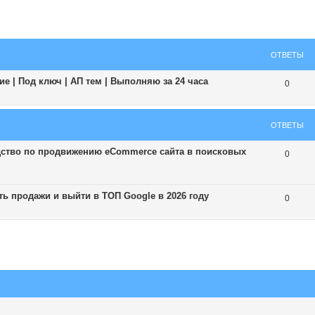
ширенный поиск
ОТВЕТЫ
е | Под ключ | АП тем | Выполняю за 24 часа
0
ОТВЕТЫ
дство по продвижению eCommerce сайта в поисковых
0
ь продажи и выйти в ТОП Google в 2026 году
0