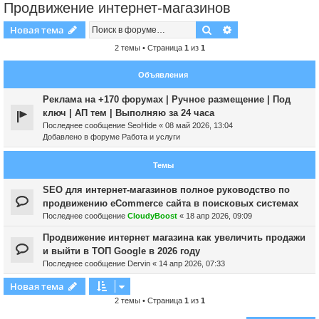
Продвижение интернет-магазинов
Поиск
Расширенный пои
Новая тема
2 темы • Страница
1
из
1
Объявления
Реклама на +170 форумах | Ручное размещение | Под
ключ | АП тем | Выполняю за 24 часа
Последнее сообщение
SeoHide
«
08 май 2026, 13:04
Добавлено в форуме
Работа и услуги
Темы
SEO для интернет-магазинов полное руководство по
продвижению eCommerce сайта в поисковых системах
Последнее сообщение
CloudyBoost
«
18 апр 2026, 09:09
Продвижение интернет магазина как увеличить продажи
и выйти в ТОП Google в 2026 году
Последнее сообщение
Dervin
«
14 апр 2026, 07:33
Новая тема
2 темы • Страница
1
из
1