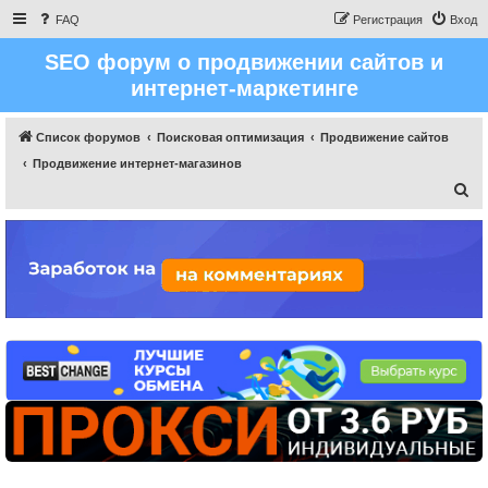
FAQ
Регистрация
Вход
SEO форум о продвижении сайтов и
интернет-маркетинге
Список форумов
Поисковая оптимизация
Продвижение сайтов
Продвижение интернет-магазинов
П
о
и
с
к