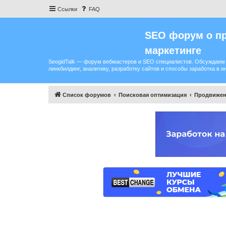
Ссылки
FAQ
SEO форум о пр
маркетинге
SeogidTalk — форум вебмастеров и SEO специалистов. Обсуждаем 
линкбилдинг, аналитику, разработку сайтов и способы заработка в и
Список форумов
Поисковая оптимизация
Продвижен