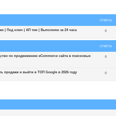
ширенный поиск
ОТВЕТЫ
е | Под ключ | АП тем | Выполняю за 24 часа
0
ОТВЕТЫ
дство по продвижению eCommerce сайта в поисковых
0
ь продажи и выйти в ТОП Google в 2026 году
0