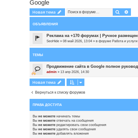
Google
Поиск
Рас
Новая тема
ОБЪЯВЛЕНИЯ
Реклама на +170 форумах | Ручное размещени
SeoHide
»
08 май 2026, 13:04
» в форуме
Работа и услуги
ТЕМЫ
Продвижение сайта в Google полное руковод
admin
»
13 апр 2026, 14:30
Новая тема
Вернуться к списку форумов
ПРАВА ДОСТУПА
Вы
не можете
начинать темы
Вы
не можете
отвечать на сообщения
Вы
не можете
редактировать свои сообщения
Вы
не можете
удалять свои сообщения
Вы
не можете
добавлять вложения