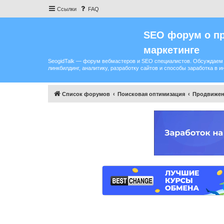
Ссылки
FAQ
SEO форум о пр
маркетинге
SeogidTalk — форум вебмастеров и SEO специалистов. Обсуждаем 
линкбилдинг, аналитику, разработку сайтов и способы заработка в и
Список форумов
Поисковая оптимизация
Продвижен