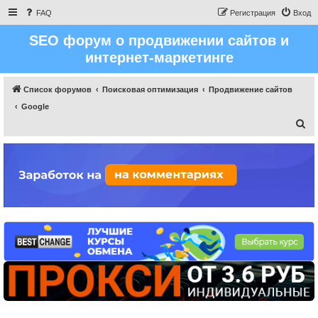
FAQ
Регистрация
Вход
SEO форум о продвижении сайтов и
интернет-маркетинге
Список форумов
Поисковая оптимизация
Продвижение сайтов
Google
П
о
и
с
к