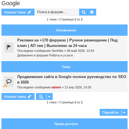
Google
Поиск
Расширенный пои
Новая тема
1 тема • Страница
1
из
1
Объявления
Реклама на +170 форумах | Ручное размещение | Под
ключ | АП тем | Выполняю за 24 часа
Последнее сообщение
SeoHide
«
08 май 2026, 13:04
Добавлено в форуме
Работа и услуги
Темы
Продвижение сайта в Google полное руководство по SEO
в 2026
Последнее сообщение
admin
«
13 апр 2026, 14:30
Новая тема
1 тема • Страница
1
из
1
Перейти
Права доступа