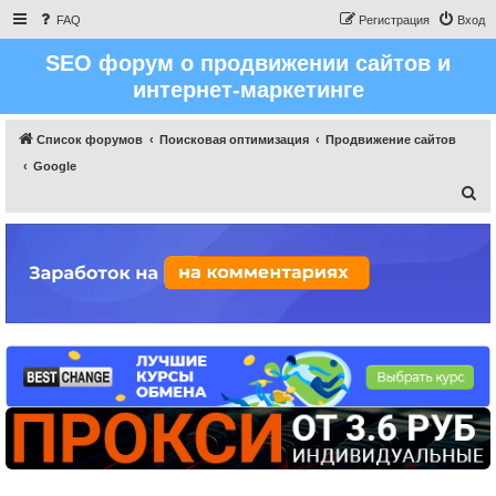
FAQ
Регистрация
Вход
SEO форум о продвижении сайтов и
интернет-маркетинге
Список форумов
Поисковая оптимизация
Продвижение сайтов
Google
П
о
и
с
к