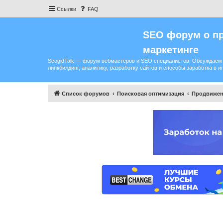
Ссылки
FAQ
SEO форум о пр
маркетинге
SeogidTalk — форум вебмастеров и SEO специалистов. Обсуждаем 
линкбилдинг, аналитику, разработку сайтов и способы заработка в и
Список форумов
Поисковая оптимизация
Продвижен