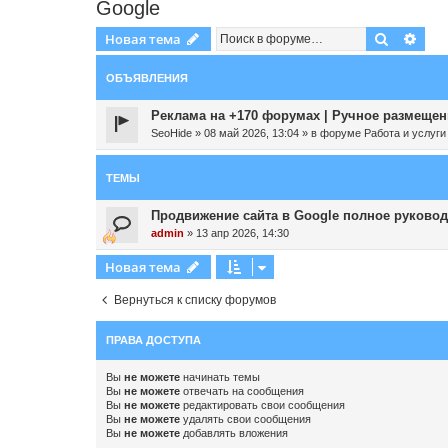
Google
Поиск
Рас
Новая тема
ОБЪЯВЛЕНИЯ
Реклама на +170 форумах | Ручное размещени
SeoHide
»
08 май 2026, 13:04
» в форуме
Работа и услуги
ТЕМЫ
Продвижение сайта в Google полное руковод
admin
»
13 апр 2026, 14:30
Новая тема
Вернуться к списку форумов
ПРАВА ДОСТУПА
Вы
не можете
начинать темы
Вы
не можете
отвечать на сообщения
Вы
не можете
редактировать свои сообщения
Вы
не можете
удалять свои сообщения
Вы
не можете
добавлять вложения