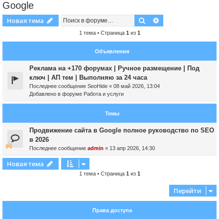
Google
Поиск
Расширенный пои
Новая тема
1 тема • Страница
1
из
1
Объявления
Реклама на +170 форумах | Ручное размещение | Под
ключ | АП тем | Выполняю за 24 часа
Последнее сообщение
SeoHide
«
08 май 2026, 13:04
Добавлено в форуме
Работа и услуги
Темы
Продвижение сайта в Google полное руководство по SEO
в 2026
Последнее сообщение
admin
«
13 апр 2026, 14:30
Новая тема
1 тема • Страница
1
из
1
Перейти
Права доступа