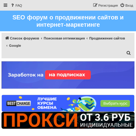
FAQ
Регистрация
Вход
SEO форум о продвижении сайтов и
интернет-маркетинге
Список форумов
Поисковая оптимизация
Продвижение сайтов
Google
П
о
и
с
к