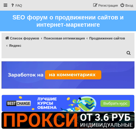
FAQ
Регистрация
Вход
SEO форум о продвижении сайтов и
интернет-маркетинге
Список форумов
Поисковая оптимизация
Продвижение сайтов
Яндекс
П
о
и
с
к