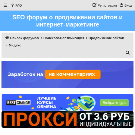
FAQ
Регистрация
Вход
SEO форум о продвижении сайтов и
интернет-маркетинге
Список форумов
Поисковая оптимизация
Продвижение сайтов
Яндекс
П
о
и
с
к