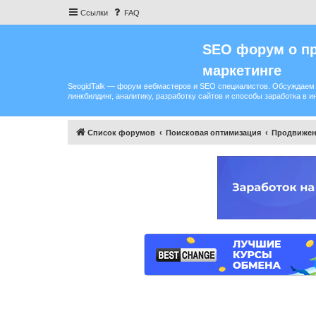
Ссылки
FAQ
SEO форум о пр
маркетинге
SeogidTalk — форум вебмастеров и SEO специалистов. Обсуждаем 
линкбилдинг, аналитику, разработку сайтов и способы заработка в и
Список форумов
Поисковая оптимизация
Продвижен