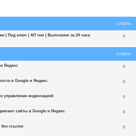
ширенный поиск
ОТВЕТЫ
е | Под ключ | АП тем | Выполняю за 24 часа
0
ОТВЕТЫ
 и Яндекс
0
роста в Google и Яндекс
0
рез управление индексацией
0
двигают сайты в Google и Яндекс
0
 без ссылок
0