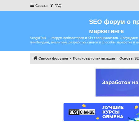
Ссылки
FAQ
SEO форум о пр
маркетинге
SeogidTalk — форум вебмастеров и SEO специалистов. Обсуждаем 
линкбилдинг, аналитику, разработку сайтов и способы заработка в и
Список форумов
Поисковая оптимизация
Основы S