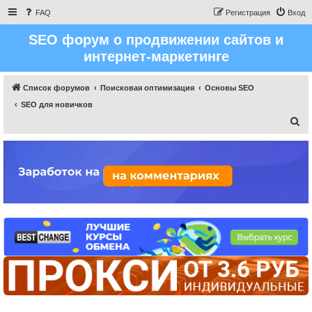
FAQ
Регистрация
Вход
SEO форум о продвижении сайтов и
интернет-маркетинге
Список форумов
Поисковая оптимизация
Основы SEO
SEO для новичков
П
о
и
с
к