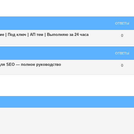
ширенный поиск
ОТВЕТЫ
е | Под ключ | АП тем | Выполняю за 24 часа
0
ОТВЕТЫ
 для SEO — полное руководство
0