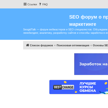
Ссылки
FAQ
SEO форум о пр
маркетинге
SeogidTalk — форум вебмастеров и SEO специалистов. Обсуждаем 
линкбилдинг, аналитику, разработку сайтов и способы заработка в и
Список форумов
Поисковая оптимизация
Основы S