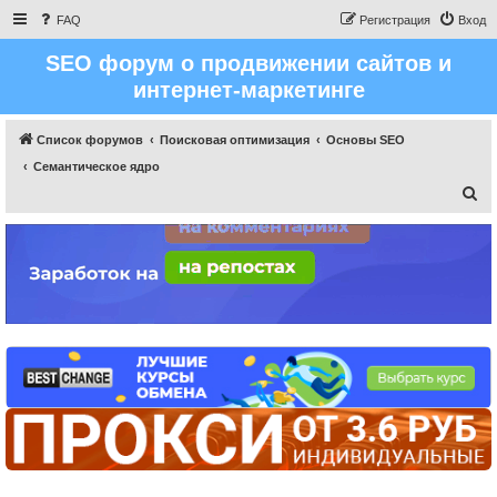
FAQ
Регистрация
Вход
SEO форум о продвижении сайтов и
интернет-маркетинге
Список форумов
Поисковая оптимизация
Основы SEO
Семантическое ядро
П
о
и
с
к