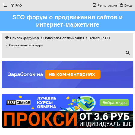
FAQ
Регистрация
Вход
SEO форум о продвижении сайтов и
интернет-маркетинге
Список форумов
Поисковая оптимизация
Основы SEO
Семантическое ядро
П
о
и
с
к