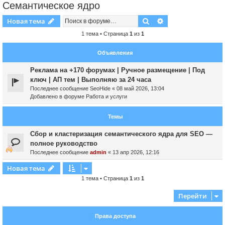
Семантическое ядро
Поиск
Расширенный пои
Новая тема
1 тема • Страница
1
из
1
Объявления
Реклама на +170 форумах | Ручное размещение | Под
ключ | АП тем | Выполняю за 24 часа
Последнее сообщение
SeoHide
«
08 май 2026, 13:04
Добавлено в форуме
Работа и услуги
Темы
Сбор и кластеризация семантического ядра для SEO —
полное руководство
Последнее сообщение
admin
«
13 апр 2026, 12:16
Новая тема
1 тема • Страница
1
из
1
Перейти
Права доступа