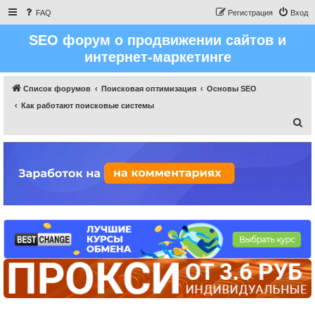
FAQ
Регистрация
Вход
SEO форум о продвижении сайтов и
интернет-маркетинге
Список форумов
Поисковая оптимизация
Основы SEO
Как работают поисковые системы
П
о
и
с
к