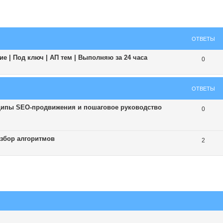
ширенный поиск
ОТВЕТЫ
е | Под ключ | АП тем | Выполняю за 24 часа
0
ОТВЕТЫ
ципы SEO-продвижения и пошаговое руководство
0
збор алгоритмов
2