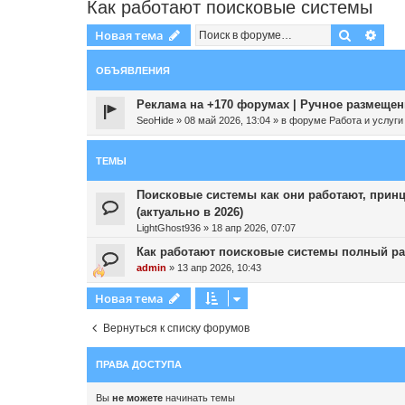
Как работают поисковые системы
Поиск
Рас
Новая тема
ОБЪЯВЛЕНИЯ
Реклама на +170 форумах | Ручное размещени
SeoHide
»
08 май 2026, 13:04
» в форуме
Работа и услуги
ТЕМЫ
Поисковые системы как они работают, прин
(актуально в 2026)
LightGhost936
»
18 апр 2026, 07:07
Как работают поисковые системы полный ра
admin
»
13 апр 2026, 10:43
Новая тема
Вернуться к списку форумов
ПРАВА ДОСТУПА
Вы
не можете
начинать темы