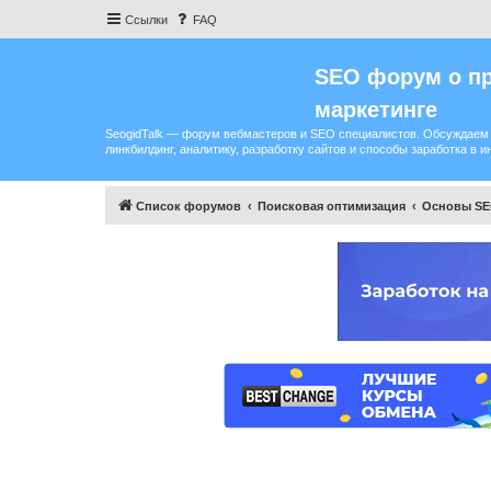
Ссылки
FAQ
SEO форум о пр
маркетинге
SeogidTalk — форум вебмастеров и SEO специалистов. Обсуждаем 
линкбилдинг, аналитику, разработку сайтов и способы заработка в и
Список форумов
Поисковая оптимизация
Основы S