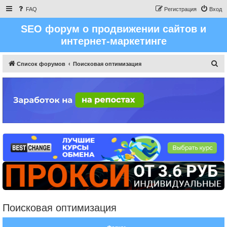
FAQ
Регистрация
Вход
SEO форум о продвижении сайтов и
интернет-маркетинге
П
Список форумов
Поисковая оптимизация
о
и
с
к
Поисковая оптимизация