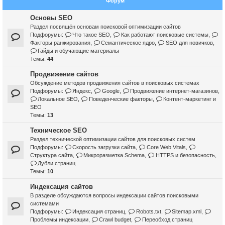
Форум
Основы SEO
Раздел посвящён основам поисковой оптимизации сайтов
Подфорумы:
Что такое SEO
,
Как работают поисковые системы
,
Факторы ранжирования
,
Семантическое ядро
,
SEO для новичков
,
Гайды и обучающие материалы
Темы:
44
Продвижение сайтов
Обсуждение методов продвижения сайтов в поисковых системах
Подфорумы:
Яндекс
,
Google
,
Продвижение интернет-магазинов
,
Локальное SEO
,
Поведенческие факторы
,
Контент-маркетинг и
SEO
Темы:
13
Техническое SEO
Раздел технической оптимизации сайтов для поисковых систем
Подфорумы:
Скорость загрузки сайта
,
Core Web Vitals
,
Структура сайта
,
Микроразметка Schema
,
HTTPS и безопасность
,
Дубли страниц
Темы:
10
Индексация сайтов
В разделе обсуждаются вопросы индексации сайтов поисковыми
системами
Подфорумы:
Индексация страниц
,
Robots.txt
,
Sitemap.xml
,
Проблемы индексации
,
Crawl budget
,
Переобход страниц