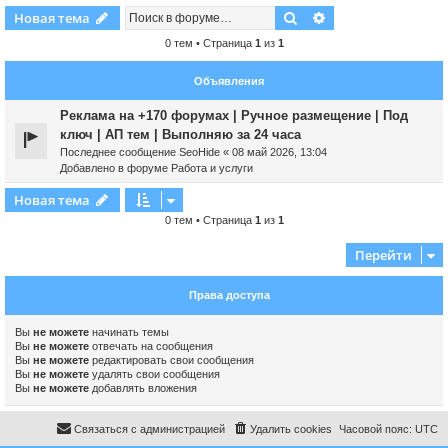
Поиск
Расширенный пои
Новая тема
0 тем • Страница
1
из
1
Объявления
Реклама на +170 форумах | Ручное размещение | Под
ключ | АП тем | Выполняю за 24 часа
Последнее сообщение
SeoHide
«
08 май 2026, 13:04
Добавлено в форуме
Работа и услуги
Новая тема
0 тем • Страница
1
из
1
Перейти
Права доступа
Вы
не можете
начинать темы
Вы
не можете
отвечать на сообщения
Вы
не можете
редактировать свои сообщения
Вы
не можете
удалять свои сообщения
Вы
не можете
добавлять вложения
Связаться с администрацией
Удалить cookies
Часовой пояс:
UTC