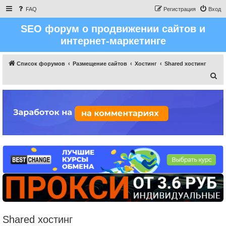
FAQ
Регистрация
Вход
SEO форум о продвижении сайтов и
интернет-маркетинге
Список форумов
Размещение сайтов
Хостинг
Shared хостинг
П
о
и
с
к
Shared хостинг