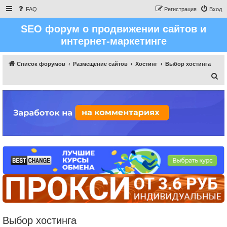
FAQ
Регистрация
Вход
SEO форум о продвижении сайтов и
интернет-маркетинге
Список форумов
Размещение сайтов
Хостинг
Выбор хостинга
П
о
и
с
к
Выбор хостинга