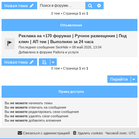
Поиск
Расширенный пои
Новая тема
0 тем • Страница
1
из
1
Объявления
Реклама на +170 форумах | Ручное размещение | Под
ключ | АП тем | Выполняю за 24 часа
Последнее сообщение
SeoHide
«
08 май 2026, 13:04
Добавлено в форуме
Работа и услуги
Новая тема
0 тем • Страница
1
из
1
Перейти
Права доступа
Вы
не можете
начинать темы
Вы
не можете
отвечать на сообщения
Вы
не можете
редактировать свои сообщения
Вы
не можете
удалять свои сообщения
Вы
не можете
добавлять вложения
Связаться с администрацией
Удалить cookies
Часовой пояс:
UTC