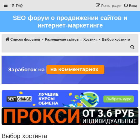
FAQ
Регистрация
Вход
SEO форум о продвижении сайтов и
интернет-маркетинге
Список форумов
Размещение сайтов
Хостинг
Выбор хостинга
П
о
и
с
к
Выбор хостинга