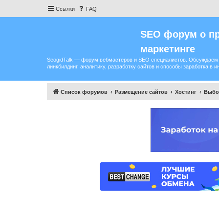
Ссылки
FAQ
SEO форум о пр
маркетинге
SeogidTalk — форум вебмастеров и SEO специалистов. Обсуждаем 
линкбилдинг, аналитику, разработку сайтов и способы заработка в и
Список форумов
Размещение сайтов
Хостинг
Выбо