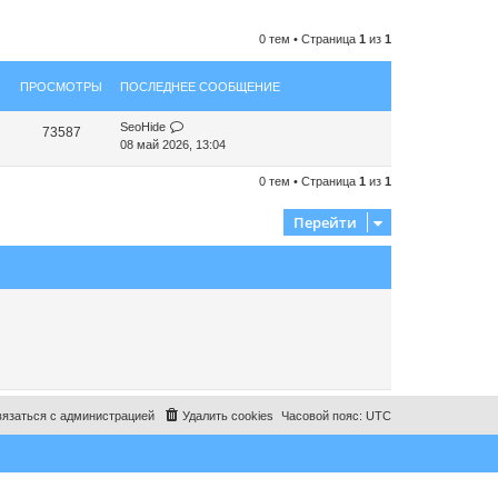
0 тем • Страница
1
из
1
ПРОСМОТРЫ
ПОСЛЕДНЕЕ СООБЩЕНИЕ
SeoHide
73587
08 май 2026, 13:04
0 тем • Страница
1
из
1
Перейти
язаться с администрацией
Удалить cookies
Часовой пояс:
UTC