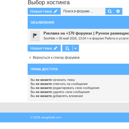
Выбор хостинга
Поиск
Рас
Новая тема
ОБЪЯВЛЕНИЯ
Реклама на +170 форумах | Ручное размещени
SeoHide
»
08 май 2026, 13:04
» в форуме
Работа и услуги
Новая тема
Вернуться к списку форумов
ПРАВА ДОСТУПА
Вы
не можете
начинать темы
Вы
не можете
отвечать на сообщения
Вы
не можете
редактировать свои сообщения
Вы
не можете
удалять свои сообщения
Вы
не можете
добавлять вложения
© 2026 seogidtalk.com