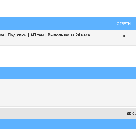
ширенный поиск
ОТВЕТЫ
е | Под ключ | АП тем | Выполняю за 24 часа
0
Св