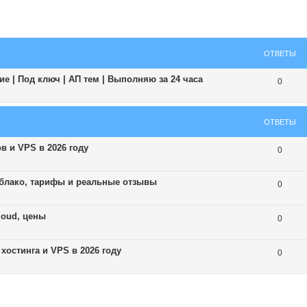
ширенный поиск
ОТВЕТЫ
е | Под ключ | АП тем | Выполняю за 24 часа
0
ОТВЕТЫ
в и VPS в 2026 году
0
 облако, тарифы и реальные отзывы
0
loud, цены
0
хостинга и VPS в 2026 году
0