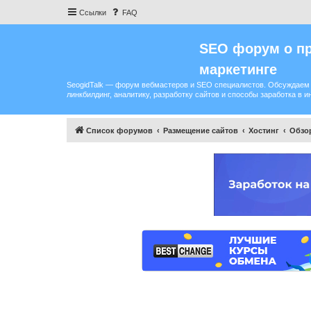
Ссылки
FAQ
SEO форум о пр
маркетинге
SeogidTalk — форум вебмастеров и SEO специалистов. Обсуждаем 
линкбилдинг, аналитику, разработку сайтов и способы заработка в и
Список форумов
Размещение сайтов
Хостинг
Обзо