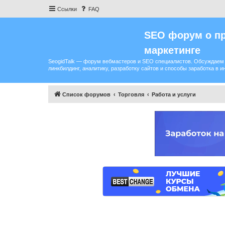
Ссылки
FAQ
SEO форум о пр
маркетинге
SeogidTalk — форум вебмастеров и SEO специалистов. Обсуждаем 
линкбилдинг, аналитику, разработку сайтов и способы заработка в и
Список форумов
Торговля
Работа и услуги