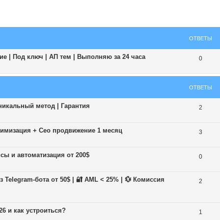
ширенный поиск
ОТВЕТЫ
е | Под ключ | АП тем | Выполняю за 24 часа
0
ОТВЕТЫ
никальный метод | Гарантия
2
иимизация + Сео продвижение 1 месяц
3
исы и автоматизация от 200$
0
Telegram-бота от 50$ | 🔐 AML < 25% | 💱 Комиссия
2
26 и как устроиться?
1