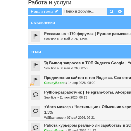
Работа и услуги
Поиск
Рас
Новая тема
ОБЪЯВЛЕНИЯ
Реклама на +170 форумах | Ручное размещени
SeoHide
»
08 май 2026, 13:04
ТЕМЫ
🚀 Вывод запросов в ТОП Яндекса Google | У
SeoHide
»
08 май 2026, 00:56
Продвижение сайтов в топ Яндекса. Сео опт
CloudyBoost
»
14 апр 2026, 08:20
Python-разработчик | Telegram-боты, AI-серв
SeoHide
»
11 июн 2026, 06:13
⚡Авто миксер • Чистильщик • Обменник через 
1.5%
WSExchange
»
07 май 2026, 02:21
Работа курьером реально ли заработать в 20
CloudyBoost
»
01 май 2026, 14:12