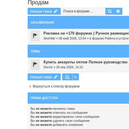
Продам
Поиск
Рас
Новая тема
ОБЪЯВЛЕНИЯ
Реклама на +170 форумах | Ручное размещени
SeoHide
»
08 май 2026, 13:04
» в форуме
Работа и услуги
ТЕМЫ
Купить аккаунты оптом Полное руководство п
Dervin
»
20 апр 2026, 14:15
Новая тема
Вернуться к списку форумов
ПРАВА ДОСТУПА
Вы
не можете
начинать темы
Вы
не можете
отвечать на сообщения
Вы
не можете
редактировать свои сообщения
Вы
не можете
удалять свои сообщения
Вы
не можете
добавлять вложения