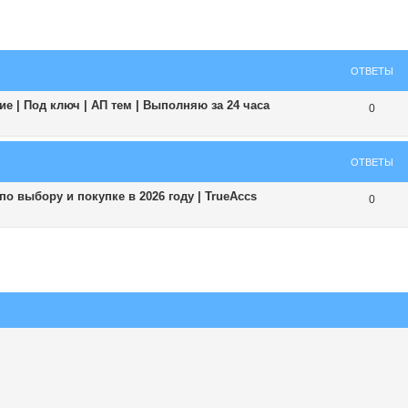
ширенный поиск
ОТВЕТЫ
е | Под ключ | АП тем | Выполняю за 24 часа
0
ОТВЕТЫ
о выбору и покупке в 2026 году | TrueAccs
0