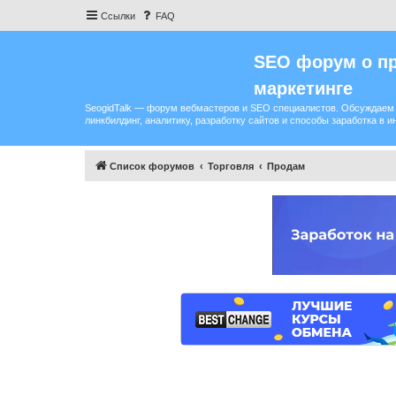
Ссылки
FAQ
SEO форум о пр
маркетинге
SeogidTalk — форум вебмастеров и SEO специалистов. Обсуждаем 
линкбилдинг, аналитику, разработку сайтов и способы заработка в и
Список форумов
Торговля
Продам