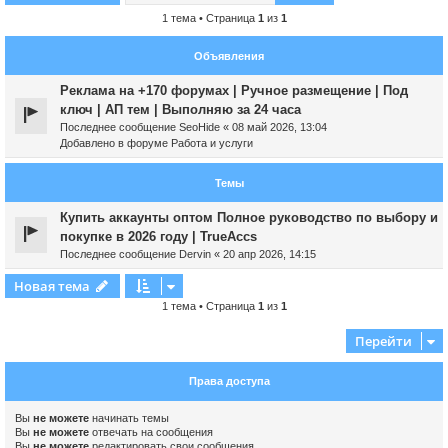
1 тема • Страница
1
из
1
Объявления
Реклама на +170 форумах | Ручное размещение | Под
ключ | АП тем | Выполняю за 24 часа
Последнее сообщение
SeoHide
«
08 май 2026, 13:04
Добавлено в форуме
Работа и услуги
Темы
Купить аккаунты оптом Полное руководство по выбору и
покупке в 2026 году | TrueAccs
Последнее сообщение
Dervin
«
20 апр 2026, 14:15
Новая тема
1 тема • Страница
1
из
1
Перейти
Права доступа
Вы
не можете
начинать темы
Вы
не можете
отвечать на сообщения
Вы
не можете
редактировать свои сообщения