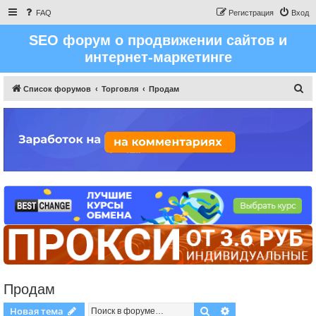
FAQ
Регистрация
Вход
SEO форум о продвижении сайтов и
интернет-маркетинге
П
Список форумов
Торговля
Продам
о
и
с
к
Продам
Поиск
Расширенный пои
Новая тема