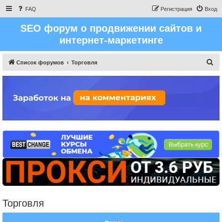
FAQ
Регистрация
Вход
SEO форум о продвижении сайтов и
интернет-маркетинге
П
Список форумов
Торговля
о
и
с
к
Торговля