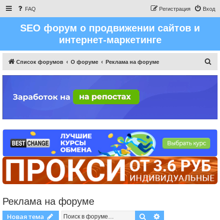
FAQ
Регистрация
Вход
SEO форум о продвижении сайтов и
интернет-маркетинге
П
Список форумов
О форуме
Реклама на форуме
о
и
с
к
Реклама на форуме
Поиск
Расширенный пои
Новая тема